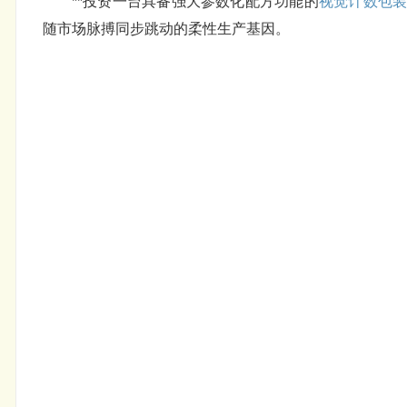
**投资一台具备强大参数化配方功能的
视觉计数
包
随市场脉搏同步跳动的柔性生产基因。