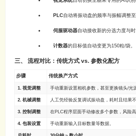
视觉系统
自动切换至糖果专用的AI识
PLC
自动将振动盘的频率与振幅调整至
伺服驱动器
自动接收新的分选力度与时
计数器
的目标值自动变更为150粒/袋。
三、 流程对比：传统方式 vs. 参数化配方
步骤
传统换产方式
1. 视觉调整
手动重新设置相机参数，甚至更换镜头/光
2. 机械调整
人工凭经验反复调试振动盘，耗时且结果
3. 控制调整
在PLC程序层面手动修改多个参数，风险
4. 包装设置
手动重新输入目标数量等数据。
总耗时
30分钟 ~ 数小时