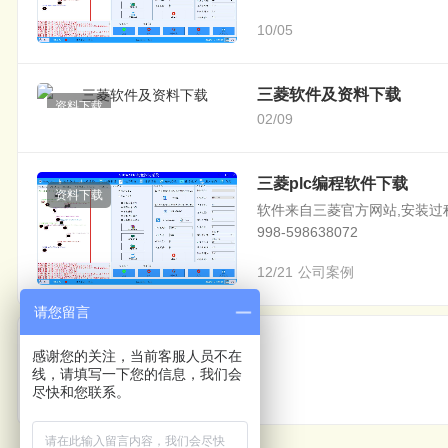
10/05
三菱软件及资料下载
资料下载
02/09
三菱plc编程软件下载
资料下载
软件来自三菱官方网站,安装过程如果
998-598638072
12/21
公司案例
请您留言
上一篇
感谢您的关注，当前客服人员不在
线，请填写一下您的信息，我们会
视觉数粒机包装机
尽快和您联系。