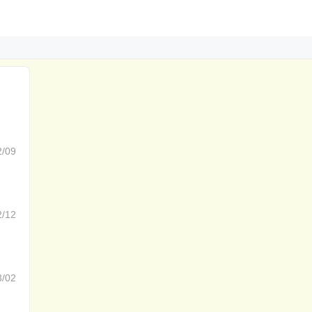
2/09
2/12
3/02