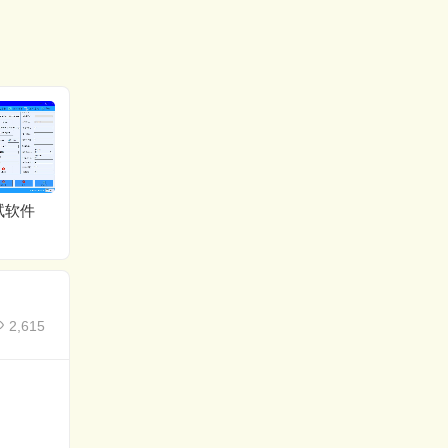
codesys3.5.18下载
试软件
YOLOV计数检测源码下
载
2,615