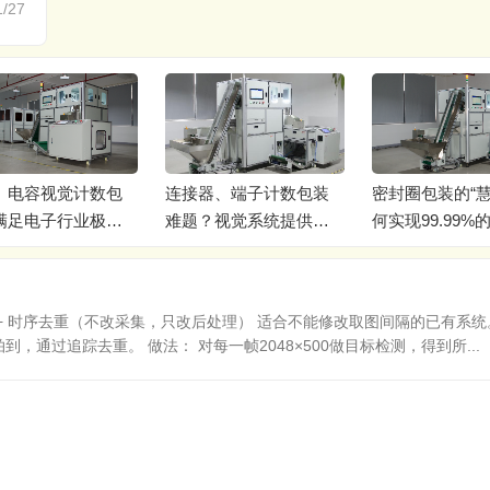
1/27
器、端子计数包装
密封圈包装的“慧眼”：如
视觉计数包装机
？视觉系统提供完
何实现99.99%的计数精
液压气动密封件
案
度？
最后一道关
+ 时序去重（不改采集，只改后处理） 适合不能修改取图间隔的已有系统
，通过追踪去重。 做法： 对每一帧2048×500做目标检测，得到所...