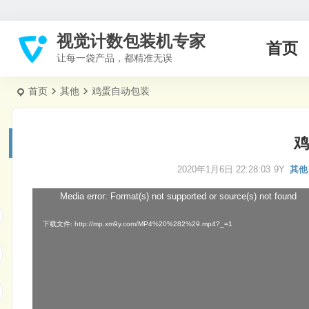
视觉计数包装机专家
首页
让每一袋产品，都精准无误
首页
其他
鸡蛋自动包装
鸡
2020年1月6日 22:28:03
9Y
其他
Media error: Format(s) not supported or source(s) not found
视
频
下载文件: http://mp.xm9y.com/MP4%20%282%29.mp4?_=1
播
放
器