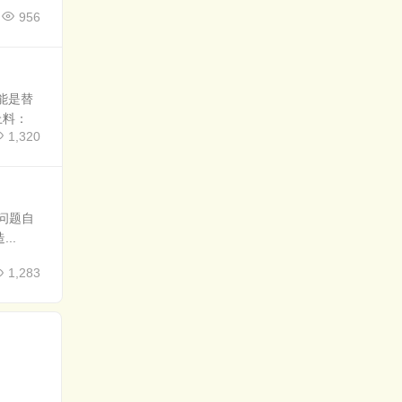
956
能是替
上料：
1,320
问题自
..
1,283