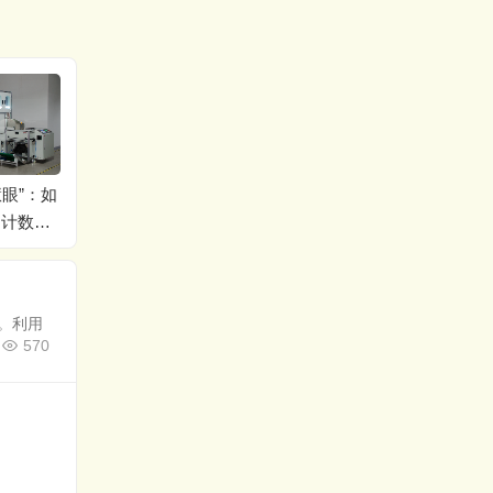
视觉计数解决方案
：守护
O型圈、油封的精准计数
出厂的
与包装：专为密封件行
业设计
。利用
570