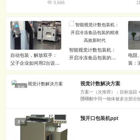
3,666
1
智能视觉计数包装机：
电阻、电容视觉计数包
连接
开启冷冻食品包装的精
备
装：满足电子行业极致
难题
准高效新时代
精度要求
美答
视觉计数解决方案
其他
方案一（次推荐）：目标追踪 
05/04
连续帧中同一物体被多次部分拍到
预开口包装机ppt
其他