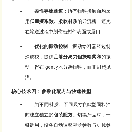
柔性导流通道
：所有物料接触面均采
用
低摩擦系数、柔软材质
的导流槽，避免
在输送过程中划伤密封件表面或唇口。
优化的振动控制
：振动给料器经过特
殊调校，提供
足够分离力但振幅柔和
的振
动，旨在 gently地分离物料，而非剧烈抛
洒。
核心技术四：参数化配方与快速换型
为不同材质、不同尺寸的O型圈和油
封建立独立的
包装配方
。切换产品时，一
键调用，设备自动调整视觉参数与机械参