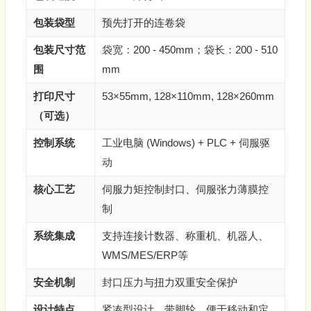
包装袋型
预先打开的连卷袋
包装尺寸范
袋宽：200 - 450mm；袋长：200 - 510
围
mm
打印尺寸
53×55mm, 128×110mm, 128×260mm
（可选）
控制系统
工业电脑 (Windows) + PLC + 伺服驱
动
核心工艺
伺服力矩控制封口、伺服张力薄膜控
制
系统集成
支持连接计数器、称重机、机器人、
WMS/MES/ERP等
安全机制
封口压力与扭力双重安全保护
设计特点
紧凑型设计，带脚轮，便于移动和定