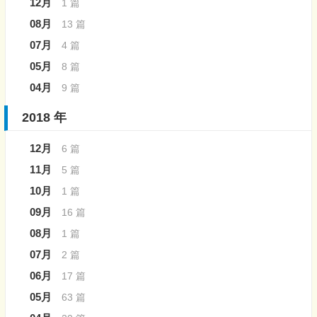
12月
1 篇
08月
13 篇
07月
4 篇
05月
8 篇
04月
9 篇
2018 年
12月
6 篇
11月
5 篇
10月
1 篇
09月
16 篇
08月
1 篇
07月
2 篇
06月
17 篇
05月
63 篇