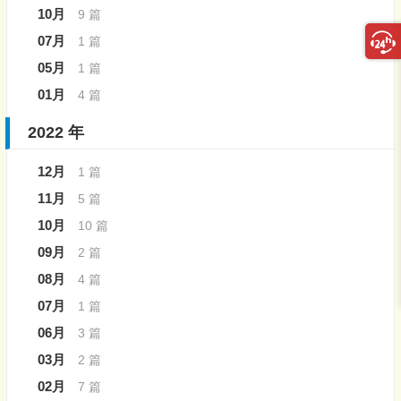
10月
9 篇
07月
1 篇
05月
1 篇
01月
4 篇
2022 年
12月
1 篇
11月
5 篇
10月
10 篇
09月
2 篇
08月
4 篇
07月
1 篇
06月
3 篇
03月
2 篇
02月
7 篇