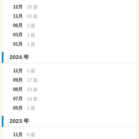
12月
25 篇
11月
50 篇
06月
1 篇
03月
1 篇
01月
1 篇
2024 年
12月
1 篇
09月
17 篇
08月
23 篇
07月
13 篇
05月
1 篇
2023 年
11月
8 篇