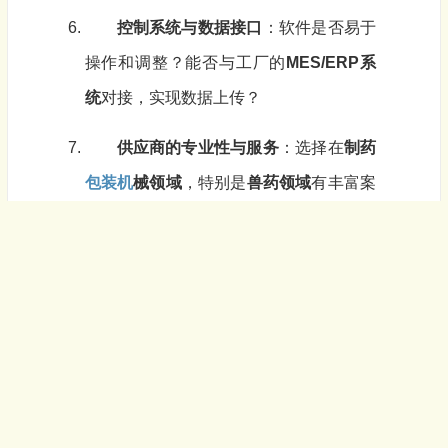
控制系统与数据接口
：软件是否易于
操作和调整？能否与工厂的
MES/ERP系
统
对接，实现数据上传？
供应商的专业性与服务
：选择在
制药
包装机
械领域
，特别是
兽药领域
有丰富案
例和经验的供应商。售后支持、安装调试
和培训服务同样重要。
典型应用场景
兽药制剂生产企业
的成品包装线。
大规模生产
常用治疗性兽药（如抗生
素、驱虫药）的包装。