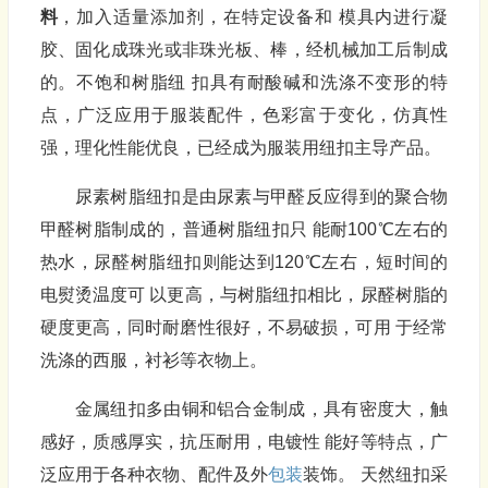
料
，加入适量添加剂，在特定设备和 模具内进行凝
胶、固化成珠光或非珠光板、棒，经机械加工后制成
的。不饱和树脂纽 扣具有耐酸碱和洗涤不变形的特
点，广泛应用于服装配件，色彩富于变化，仿真性
强，理化性能优良，已经成为服装用纽扣主导产品。
尿素树脂纽扣是由尿素与甲醛反应得到的聚合物
甲醛树脂制成的，普通树脂纽扣只 能耐100℃左右的
热水，尿醛树脂纽扣则能达到120℃左右，短时间的
电熨烫温度可 以更高，与树脂纽扣相比，尿醛树脂的
硬度更高，同时耐磨性很好，不易破损，可用 于经常
洗涤的西服，衬衫等衣物上。
金属纽扣多由铜和铝合金制成，具有密度大，触
感好，质感厚实，抗压耐用，电镀性 能好等特点，广
泛应用于各种衣物、配件及外
包装
装饰。 天然纽扣采