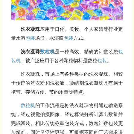
洗衣凝珠
应用于日化、美妆、个人家清等行业定
量水溶
包装
场景，水溶膜
包装
方式。
洗衣凝珠
数粒机
是一种高效、精确的计数装袋
包
装机
，被广泛应用于各种颗粒物料是数粒
包装
。
洗衣凝珠，市场上有各种类型的洗衣凝珠。相较
于传统的洗衣粉和洗衣液，凝结剂洗衣凝珠具有易于
携带、存储方便、节约用量等特点。
数粒机
的工作流程是将洗衣凝珠物料通过输送系
统，经过视觉拍摄图像，经过算法分析计算出数量并
完成灌装。相比传统称重包装方式，数粒计数包装更
加精准，同时灵活性更强，可根据不同的工艺需求进