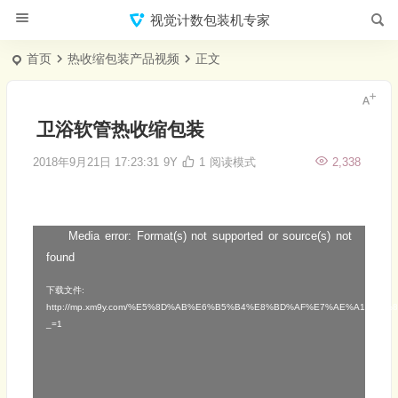
视觉计数包装机专家
首页
热收缩包装产品视频
正文
卫浴软管热收缩包装
2018年9月21日 17:23:31
9Y
1
阅读模式
2,338
Media error: Format(s) not supported or source(s) not
视
found
频
播
下载文件:
http://mp.xm9y.com/%E5%8D%AB%E6%B5%B4%E8%BD%AF%E7%AE%A1%E7
放
_=1
器