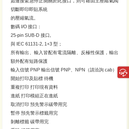
如連接緊急停止開關於此接口，則可藉由主壓縮氣閥
切斷即印即貼系統
的壓縮氣流。
數碼 I/O 接口：
25-pin SUB-D 接口,
與 IEC 61131-2, 1+3 型；
所有輸出、輸入皆配有電流隔離、反極性保護，輸出
額外配有短路保護
輸入信號 PNP 輸出信號 PNP、NPN（請洽詢 cab）
開始打印及貼標 待機
重複打印 打印現有資料
進紙 打印模組正在進紙
取消打印 預先警示碳帶用完
暫停 預先警示標籤用完
剝離標籤 碳帶用完