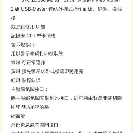
支援 10/100 Mbit/s TCP/IP 通訊協定的以太網絡
2 組 USB-Master 連結外接式操作面板、鍵盤、掃描
槍
或是維修用 U 盤
記憶卡 CF I 型卡插槽
警示燈接口：
用以警示條碼打印機狀態
綠燈 可正常運作
黃燈 預先警示碳帶或標籤即將用完
紅燈 貼標錯誤
主壓縮氣閥接口：
將主壓縮氣閥安裝到此接口，則可藉由緊急開關切斷
即印即貼系統的壓
縮氣流
外部緊急氣閥開關接口：