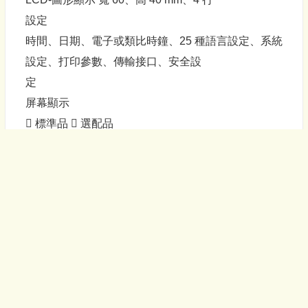
設定
時間、日期、電子或類比時鐘、25 種語言設定、系統
設定、打印參數、傳輸接口、安全設
定
屏幕顯示
 標準品  選配品
監控
當以下狀況發生時，
停止打印：
碳帶耗盡、標籤耗盡、打印頭開啟狀態
當以下狀況發生時，
產生警示：
碳帶耗盡、標籤耗盡
設備檢測
继续阅读