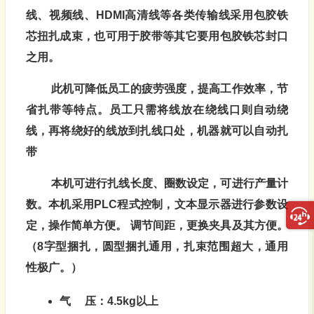
线、视频线、
HDMI
高清线等各类传输线采用包胶铁
芯扭扎成束，也可用于胶带等其它要用包胶铁芯封口
之用。
此机可降低员工的疲劳强度，提高工作效率，节
省扎带等特点。员工只需将线放在绕线口则自动绕
线，再将绕好的线放到扎线口处，机器就可以自动扎
带
本机可进行扎线长度、圈数设定，可进行产量计
数。本机采用
PLC
程式控制，文本显示器进行参数设
定，操作简单方便。
调节间距，更换夹具及其方便。
（
8
字型捆扎，圆型捆扎通用，扎束范围超大，通用
性极广。）
气
压：
4.5kg
以上