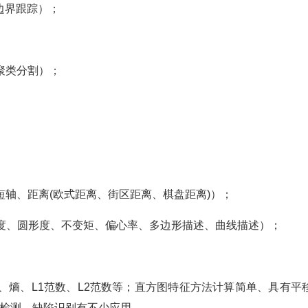
边界跟踪）；
聚类分割）；
轴、距离(欧式距离、街区距离、棋盘距离)）；
形度、圆形度、不变矩、偏心率、多边形描述、曲线描述）；
、熵、L1范数、L2范数等；直方图特征方法计算简单、具有平
检测、缺陷识别有不少应用。