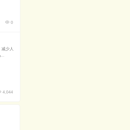
0
，减少人
..
4,044