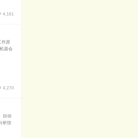
4,161
工作原
机器会
4,270
 自动
分析技