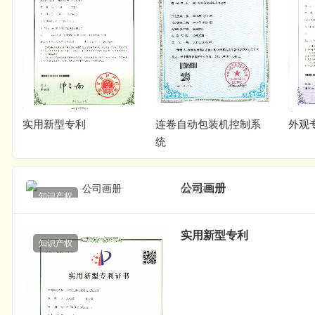
连卷自动包装机控制系
外观专利
统
公司画册
02/27
知识产权
实用新型专利
知识产权