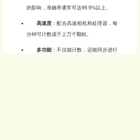
的影响，准确率通常可达99.9%以上。
高速度
：配合高速相机和处理器，每
分钟可计数成千上万个颗粒。
多功能
：不仅能计数，还能同步进行
尺寸筛查、颜色分选
等。
非接触
：不接触物料，无污染、无损
伤，特别适用于药品、食品、精密零件。
继续阅读