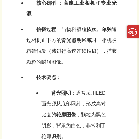
核心部件
：
高速工业相机
和
专业光
源
。
拍摄过程
：当物料颗粒
依次、单独
通
过相机正下方的
背光照明区域
时，相机被
精确触发（或进行高速连续拍摄），捕获
颗粒的瞬间图像。
技术要点
：
背光照明
：通常采用LED
面光源从底部照射，形成高对
比度的
轮廓图像
，颗粒为黑色
阴影，背景为白色，非常利于
轮廓识别。