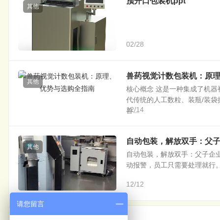
预开口包装机ppt
其他
02/28
兽药视觉计数包装机：原
其他
核心概念 这是一种集成了机
代传统的人工数粒、装瓶/装袋
12/14
兽...
自动包装，解放双手：父子
其他
自动包装，解放双手：父子企业
动报警，员工只需要处理就行。”
12/12
请您留言