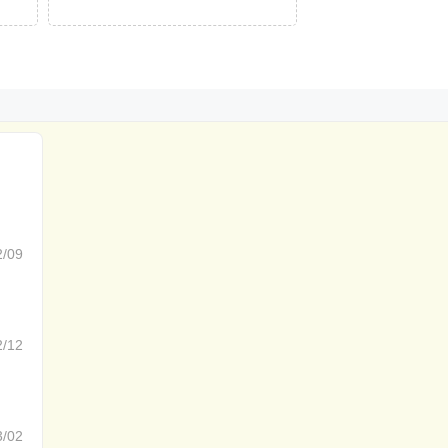
2/09
2/12
3/02