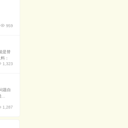
959
能是替
上料：
1,323
问题自
..
1,287