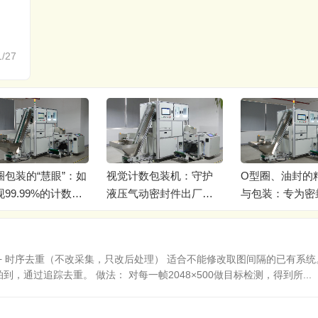
1/27
圈包装的“慧眼”：如
视觉计数包装机：守护
O型圈、油封的
99.99%的计数精
液压气动密封件出厂的
与包装：专为密
最后一道关
业设计
+ 时序去重（不改采集，只改后处理） 适合不能修改取图间隔的已有系统
，通过追踪去重。 做法： 对每一帧2048×500做目标检测，得到所...