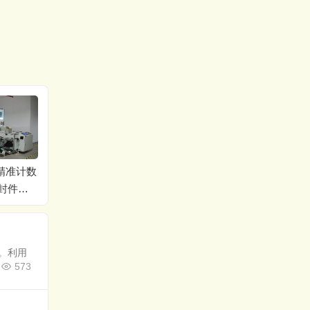
视觉计数解决方案
精准计数
预开口包装机ppt
封件行
。利用
573