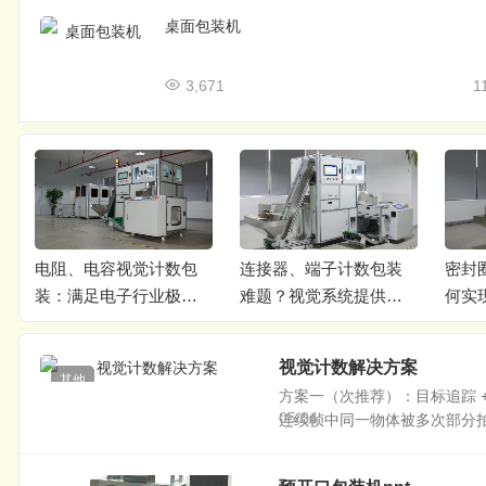
桌面包装机
3,671
1
电阻、电容视觉计数包
连接器、端子计数包装
密封
装：满足电子行业极致
难题？视觉系统提供完
何实现
精度要求
美答案
度？
视觉计数解决方案
其他
方案一（次推荐）：目标追踪 
05/04
连续帧中同一物体被多次部分拍到