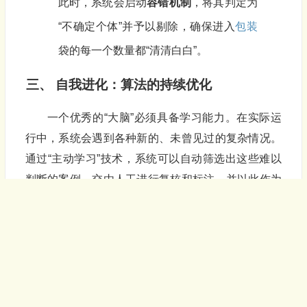
此时，系统会启动
容错机制
，将其判定为
“不确定个体”并予以剔除，确保进入
包装
袋的每一个数量都“清清白白”。
三、 自我进化：算法的持续优化
一个优秀的“大脑”必须具备学习能力。在实际运
行中，系统会遇到各种新的、未曾见过的复杂情况。
通过“主动学习”技术，系统可以自动筛选出这些难以
判断的案例，交由人工进行复核和标注，并以此作为
新的训练数据，反哺给模型(随着技术的更新，从人工
标注学习到自主学习，自主学习功能开发中)。
这意味着，您的视觉计数
包装机
在使用过程中会
变得越来越聪明，越来越适应您特定的物料和生产环
境。