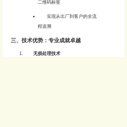
二维码标签
实现从出厂到客户的全流
程追溯
三、技术优势：专业成就卓越
无损处理技术
非接触式检测，避免对密
封件表面造成损伤
优化的输送系统，确保产
品在包装过程中保持完好
数据学习能力