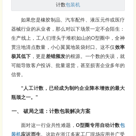
计数
包装机
如果您是橡胶制品、汽车配件、液压元件或医疗
器械行业的从业者，那么对以下场景一定不会陌生：
生产线上，工人们埋头于堆积如山的O型圈中，全神
贯注地清点数量，小心翼翼地装袋封口。这不仅
效率
极其低下
，更是
差错频发
的根源。一个数的失误，就
可能导致客户投诉、批量退货，甚至损害企业多年的
信誉。
“人工计数，已经成为制约企业降本增效的最大
瓶颈之一。”
一、 破局之道：计数
包装
解决方案
面对这一行业共性难题，
O型圈专用自动计数
包
装机
应运而生
。这款在浙江多家工厂现场应用并广受