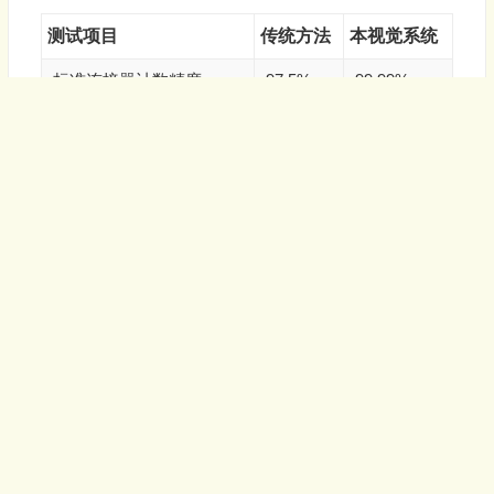
测试项目
传统方法
本视觉系统
标准连接器计数精度
97.5%
99.99%
微型端子(≤1mm)识别率
85.3%
99.95%
重叠元件分割准确率
72.1%
99.8%
新样品快速学习时间
2-3天
2小时
效率提升数据
计数速度
：45 00个/分钟
换型时间
：<3分钟/型号
继续阅读
学习成本
：降低80%
人力需求
：减少75%
12 月