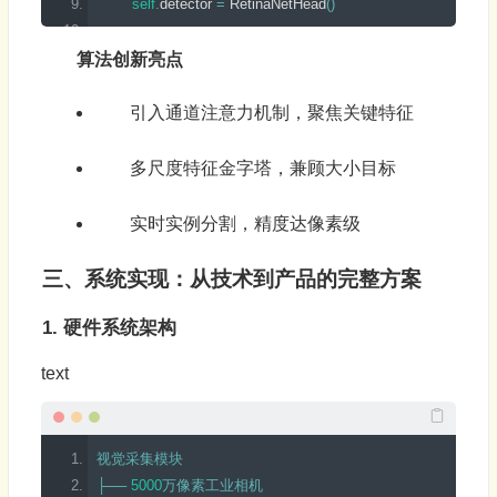
self
.
detector 
=
RetinaNetHead
(
)
self
.
segmentor 
=
MaskRCNNHead
(
)
算法创新亮点
def
forward
(
self
,
 x
)
:
引入通道注意力机制，聚焦关键特征
        features 
=
self
.
backbone
(
x
)
多尺度特征金字塔，兼顾大小目标
        enhanced_features 
=
self
.
attention
(
features
)
实时实例分割，精度达像素级
        detection 
=
self
.
detector
(
enhanced_features
)
        segmentation 
=
self
.
segmentor
(
enhanced_features
)
三、系统实现：从技术到产品的完整方案
return
 detection
,
 segmentation
1. 硬件系统架构
text
视觉采集模块
├──
5000
万像素工业相机