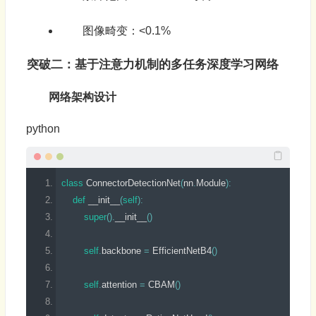
图像畸变：<0.1%
突破二：基于注意力机制的多任务深度学习网络
网络架构设计
python
class
ConnectorDetectionNet
(
nn
.
Module
)
:
def
__init__
(
self
)
:
super
(
)
.
__init__
(
)
self
.
backbone 
=
EfficientNetB4
(
)
self
.
attention 
=
 CBAM
(
)