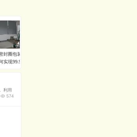
眼”：如
视觉计数包装机：守护
O型圈、油封的精准计数
的计数精
液压气动密封件出厂的
与包装：专为密封件行
最后一道关
业设计
。利用
574