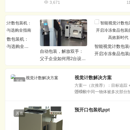
3,671
1
智能视觉计数包装机：
自动包装，解放双手：
电阻
开启冷冻食品包装的精
父子企业如何用2台设备
装：
准高效新时代
重塑生产效率
精度
视觉计数解决方案
其他
方案一（次推荐）：目标追踪 
05/04
连续帧中同一物体被多次部分拍到
预开口包装机ppt
其他