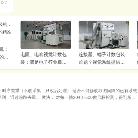
1/27
、电容视觉计数包
连接器、端子计数包装
密封圈包装的“慧
满足电子行业极致
难题？视觉系统提供完
何实现99.99%
要求
美答案
度？
+ 时序去重（不改采集，只改后处理） 适合不能修改取图间隔的已有系统
，通过追踪去重。 做法： 对每一帧2048×500做目标检测，得到所...