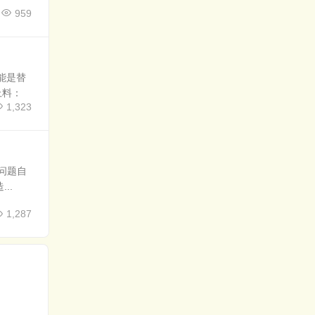
959
能是替
上料：
1,323
问题自
..
1,287