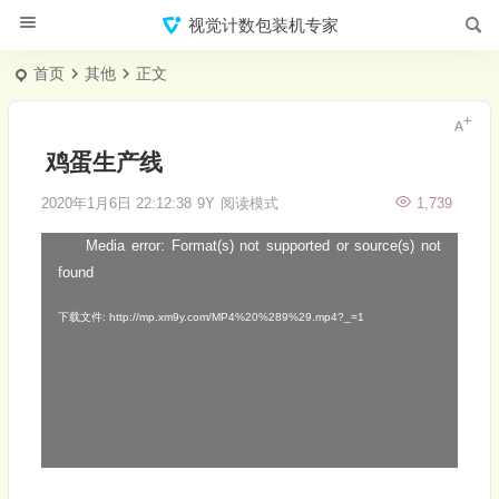
视觉计数包装机专家
首页
其他
正文
鸡蛋生产线
2020年1月6日 22:12:38
9Y
阅读模式
1,739
Media error: Format(s) not supported or source(s) not
视
found
频
播
下载文件: http://mp.xm9y.com/MP4%20%289%29.mp4?_=1
放
器