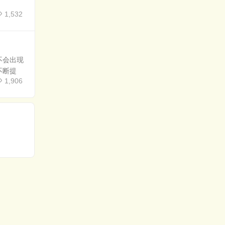
1,532
不会出现
不断提
1,906