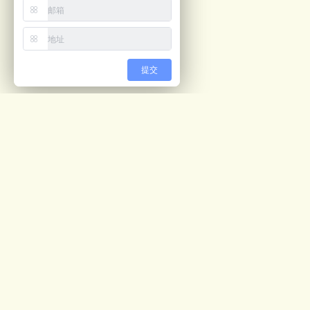
提交
最新文章
视觉计数解决方案
05/04
预开口包装机ppt
02/28
公司画册
02/27