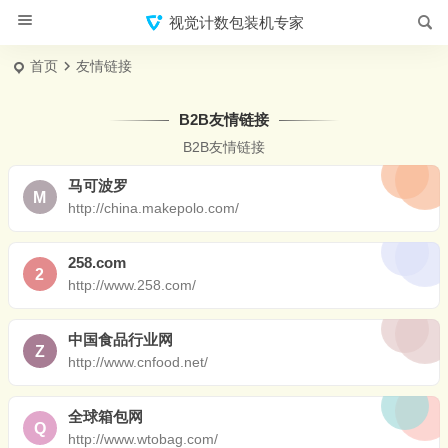
视觉计数包装机专家
首页
友情链接
B2B友情链接
B2B友情链接
马可波罗
M
http://china.makepolo.com/
258.com
2
http://www.258.com/
中国食品行业网
Z
http://www.cnfood.net/
全球箱包网
Q
http://www.wtobag.com/