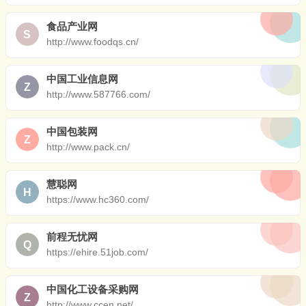
食品产业网
S
http://www.foodqs.cn/
中国工业信息网
Z
http://www.587766.com/
中国包装网
Z
http://www.pack.cn/
慧聪网
H
https://www.hc360.com/
前程无忧网
Q
https://ehire.51job.com/
中国化工设备采购网
Z
http://www.ccen.net/