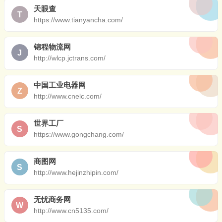
天眼查
T
https://www.tianyancha.com/
锦程物流网
J
http://wlcp.jctrans.com/
中国工业电器网
Z
http://www.cnelc.com/
世界工厂
S
https://www.gongchang.com/
商图网
S
http://www.hejinzhipin.com/
无忧商务网
W
http://www.cn5135.com/