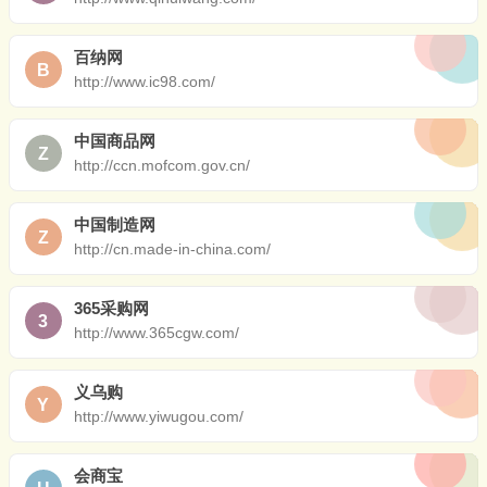
百纳网
B
http://www.ic98.com/
中国商品网
Z
http://ccn.mofcom.gov.cn/
中国制造网
Z
http://cn.made-in-china.com/
365采购网
3
http://www.365cgw.com/
义乌购
Y
http://www.yiwugou.com/
会商宝