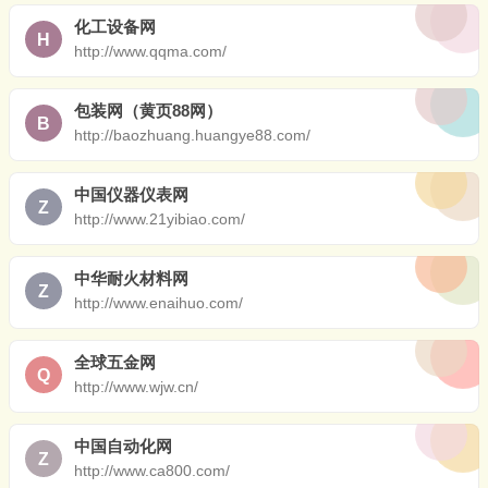
化工设备网
H
http://www.qqma.com/
包装网（黄页88网）
B
http://baozhuang.huangye88.com/
中国仪器仪表网
Z
http://www.21yibiao.com/
中华耐火材料网
Z
http://www.enaihuo.com/
全球五金网
Q
http://www.wjw.cn/
中国自动化网
Z
http://www.ca800.com/