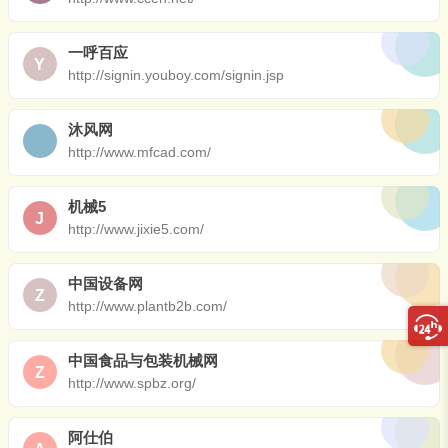
一呼百应
Y
http://signin.youboy.com/signin.jsp
沐风网
http://www.mfcad.com/
机械5
J
http://www.jixie5.com/
中国设备网
Z
http://www.plantb2b.com/
中国食品与包装机械网
Z
http://www.spbz.org/
阿仕伯