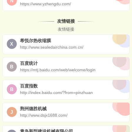
N
https://www.yzhengdu.com/
友情链接
友情链接
希悦尔热收缩膜
X
http://www.sealedairchina.com.cn/
百度统计
B
https://mtj.baidu.com/web/welcome/login
百度指数
B
http://index.baidu.com/?from=pinzhuan
荆州德胜机械
J
http://www.dsjx1688.com/
青岛新型建设机械有限公司