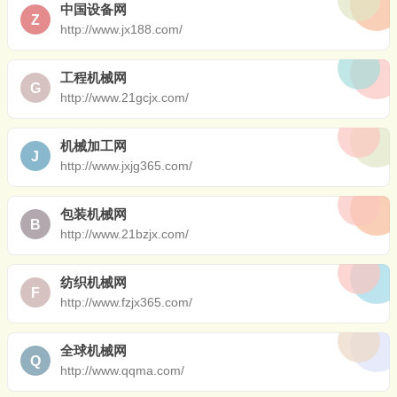
中国设备网
Z
http://www.jx188.com/
工程机械网
G
http://www.21gcjx.com/
机械加工网
J
http://www.jxjg365.com/
包装机械网
B
http://www.21bzjx.com/
纺织机械网
F
http://www.fzjx365.com/
全球机械网
Q
http://www.qqma.com/