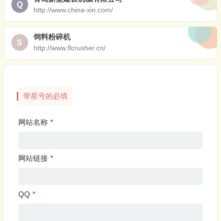
Q
http://www.china-xin.com/
饲料粉碎机
S
http://www.flcrusher.cn/
带星号的必填
网站名称
*
网站链接
*
QQ
*