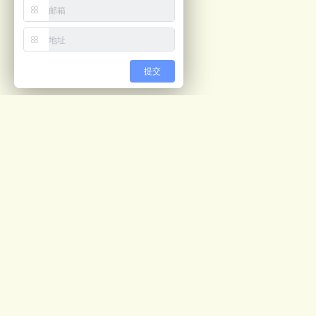
提交
最新文章
视觉计数解决方案
05/04
预开口包装机ppt
02/28
公司画册
02/27