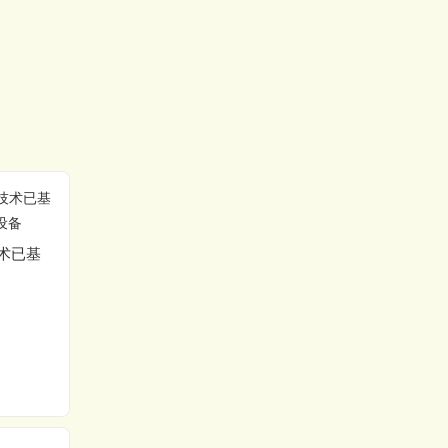
智能垃圾桶提升翻转机
术已基
包装薄膜用UV激光打印
包装机