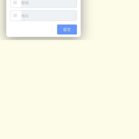
提交
最新文章
视觉计数解决方案
05/04
预开口包装机ppt
02/28
公司画册
02/27