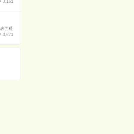
3,161
备表面处
3,671