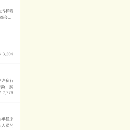
油污和粉
...
3,204
在许多行
污染、腐
2,779
轮半径来
装人员的