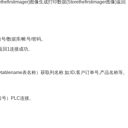
p Storethefirstimager)图像生成打印数据(Storethefirstimager图像)返回
地址/端口号/数据库/帐号/密码。
库连接返回1连接成功。
e) （querytablename表名称）获取列名称 如:ID,客户订单号,产品名称等。
port端口号）PLC连接。