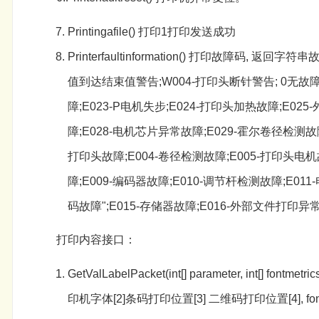
Printingafile() 打印1打印发送成功
Printerfaultinformation() 打印故障码,
值到达结束值警告;W004-打印头断针警告; 0无故障";
障;E023-P电机失步;E024-打印头加热故障;E02
障;E028-电机芯片异常故障;E029-霍尔卷径检测故障;
打印头故障;E004-卷径检测故障;E005-打印头电机故
障;E009-编码器故障;E010-调节杆检测故障;E011
码故障";E015-存储器故障;E016-外部文件打印异
打印内容接口：
GetValLabelPacket(int[] parameter, int[] fontm
印机字体[2]条码打印位置[3] 二维码打印位置[4], fontme