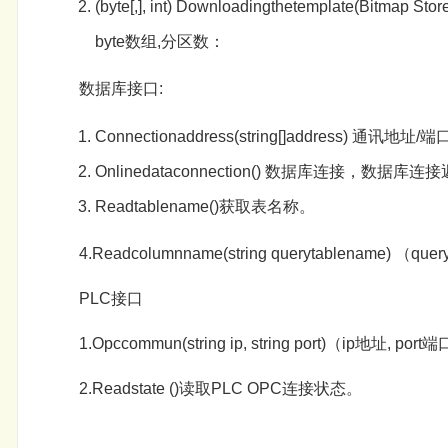
(byte[,], int) Downloadingthetemplate(Bitma
byte数组,分区数：
数据库接口:
Connectionaddress(string[]address) 通讯
Onlinedataconnection() 数据库连接，数据
Readtablename()获取表名称。
4.Readcolumnname(string querytablenam
PLC接口
1.Opccommun(string ip, string port)（ip地址, 
2.Readstate ()读取PLC OPC连接状态。