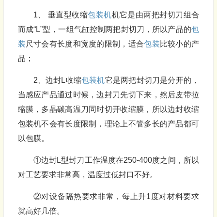
1、 垂直型收缩
包装机
机它是由两把封切刀组合
而成“L”型，一组气缸控制两把封切刀，所以产品的
包
装
尺寸会有长度和宽度的限制，适合
包装
比较小的产
品；
2、边封L收缩
包装机
它是两把封切刀是分开的，
当感应产品通过时候，边封刀先切下来，然后皮带拉
缩膜，多晶碳高温刀同时切开收缩膜，所以边封收缩
包装机不会有长度限制，理论上不管多长的产品都可
以包膜。
①边封L型封刀工作温度在250-400度之间，所以
对工艺要求非常高，温度过低封口不好。
②对设备隔热要求非常，每上升1度对材料要求
就高好几倍。