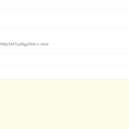
d_XMjc5MTcyMjg2NA==.html