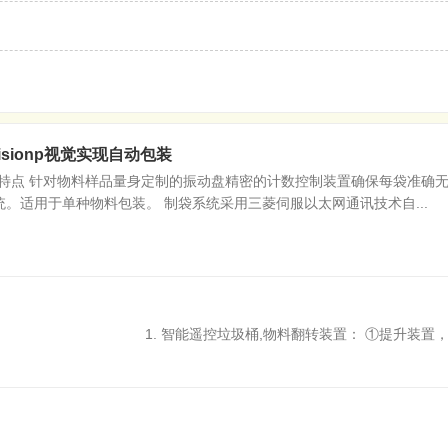
sionp视觉实现自动包装
）技术特点 针对物料样品量身定制的振动盘精密的计数控制装置确保每袋准确无误
统。适用于单种物料包装。 制袋系统采用三菱伺服以太网通讯技术自...
. 智能遥控垃圾桶,物料翻转装置： ①提升装置，