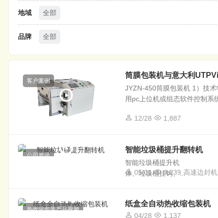
地域
全部
品牌
全部
筒膜包装机与意大利UTPVi
客户案例
JYZN-450筒膜包装机 1
用pc上位机或组态软件控制系
12/28
1,887
智能垃圾桶提升翻转机
公司资讯
智能垃圾桶提升机 1
05/01
3,239
高速边封机
体、垃圾桶挂钩、...
纸盒全自动热收缩包装机
热收缩包装产品视频
04/28
1,137