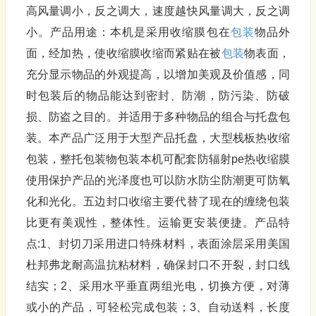
高风量调小，反之调大，速度越快风量调大，反之调
小。产品用途：本机是采用收缩膜包在
包装
物品外
面，经加热，使收缩膜收缩而紧贴在被
包装
物表面，
充分显示物品的外观提高，以增加美观及价值感，同
时包装后的物品能达到密封、防潮，防污染、防破
损、防盗之目的。并适用于多种物品的组合与托盘包
装。本产品广泛用于大型产品托盘，大型栈板热收缩
包装，整托包装物包装本机可配套防辐射pe热收缩膜
使用保护产品的光泽度也可以防水防尘防潮更可防氧
化和光化。五边封口收缩主要代替了现在的缠绕包装
比更有美观性，整体性。运输更安装便捷。产品特
点:1、封切刀采用进口特殊材料，表面涂层采用美国
杜邦弗龙耐高温抗粘材料，确保封口不开裂，封口线
结实；2、采用水平垂直两组光电，切换方便，对薄
或小的产品，可轻松完成包装；3、自动送料，长度