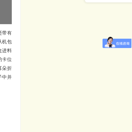
还带有
从机包
盒进料
的卡位
耳朵折
子中并