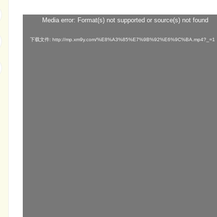
Media error: Format(s) not supported or source(s) not found
视
频
下载文件: http://mp.xm9y.com/%E8%A3%85%E7%9B%92%E6%9C%BA.mp4?_=1
播
放
器