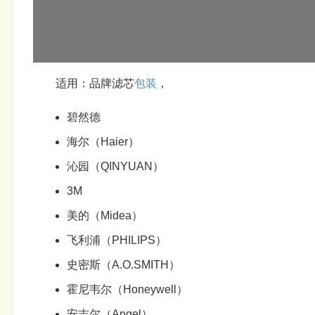
适用：品牌滤芯
包装
，
碧然德
海尔（Haier）
沁园（QINYUAN）
3M
美的（Midea）
飞利浦（PHILIPS）
史密斯（A.O.SMITH）
霍尼韦尔（Honeywell）
安吉尔（Angel）