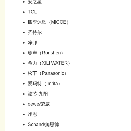
安之星
TCL
四季沐歌（MICOE）
滨特尔
净邦
容声（Ronshen）
希力（XILI WATER）
松下（Panasonic）
爱玛特（imrita）
滤芯-九阳
oewe/荣威
净恩
Schand/施恩德