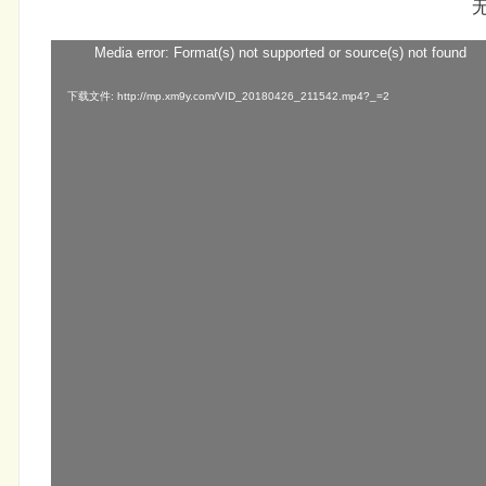
Media error: Format(s) not supported or source(s) not found
视
频
下载文件: http://mp.xm9y.com/VID_20180426_211542.mp4?_=2
播
放
器