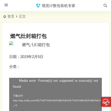
视觉计数包装机专家
首页
正文
燃气灶封箱打包
日期：2019年2月5日
分类：
Media error: Format(s) not supported or source(s) not
视
found
频
播
下载文件:
http://mp.xm9y.com/%E7%87%83%E6%B0%94%E7%81%B6%E5%B0%81%E7%
放
_=1
器