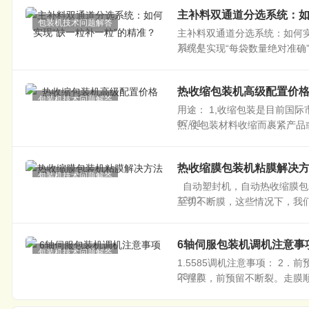
主补料双通道分选系统：如
包装机技术问题解答
主补料双通道分选系统：如何实
11/24
系统是实现“每袋数量绝对准确
热收缩包装机高级配置价
包装机技术问题解答
用途： 1,收缩包装是目前国
07/31
热,使包装材料收缩而裹紧产品或
热收缩膜包装机粘膜解决
包装机技术问题解答
自动塑封机，自动热收缩膜包
12/02
至切不断膜，这些情况下，我们
6轴伺服包装机调机注意事
包装机技术问题解答
1.5585调机注意事项： 2
08/22
不撞膜，前预留不断裂。走膜顺。 