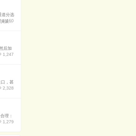
通道分选
1,160
策...
然后加
1,247
住口，甚
2,328
 合理：
1,279