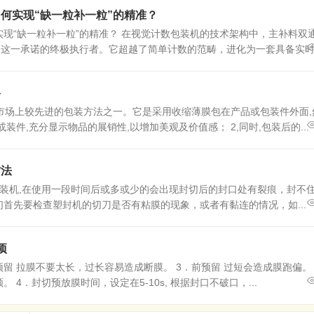
何实现“缺一粒补一粒”的精准？
现“缺一粒补一粒”的精准？ 在视觉计数包装机的技术架构中，主补料双
”这一承诺的终极执行者。它超越了简单计数的范畴，进化为一套具备实时决
格
际市场上较先进的包装方法之一。它是采用收缩薄膜包在产品或包装件外面,
装件,充分显示物品的展销性,以增加美观及价值感； 2,同时,包装后的...
方法
装机,在使用一段时间后或多或少的会出现封切后的封口处有裂痕，封不
首先要检查塑封机的切刀是否有粘膜的现象，或者有黏连的情况，如...
项
．前预留 拉膜不要太长，过长容易造成断膜。 3．前预留 过短会造成膜跑偏。
4．封切预放膜时间，设定在5-10s, 根据封口不破口，...