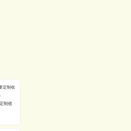
热收缩膜包装应用广泛
定制收
美国进口POF收缩膜,希
悦尔CRYOVAC,杜邦CL
YSAR收缩膜