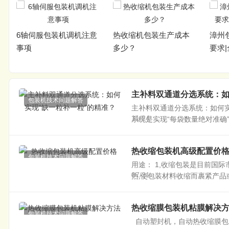
6轴伺服包装机调机注意
热收缩机包装生产成本
漳州
事项
多少？
要求
主补料双通道分选系统：如
包装机技术问题解答
主补料双通道分选系统：如何实
11/24
系统是实现“每袋数量绝对准确
热收缩包装机高级配置价
包装机技术问题解答
用途： 1,收缩包装是目前国
07/31
热,使包装材料收缩而裹紧产品或
热收缩膜包装机粘膜解决
包装机技术问题解答
自动塑封机，自动热收缩膜包