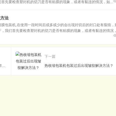
首先要检查塑封机的切刀是否有粘膜的现象，或者有黏连的情况，如...
决方法
缩膜包装机,在使用一段时间后或多或少的会出现封切后的封口处有裂痕，
下，我们首先要检查塑封机的切刀是否有粘膜的现象，或者有黏连的情况
下一篇
国家对食品安全要求更高热收缩包装机释放巨大市场发展空间
热收缩包装机包装过后出现皱纹解决方法？