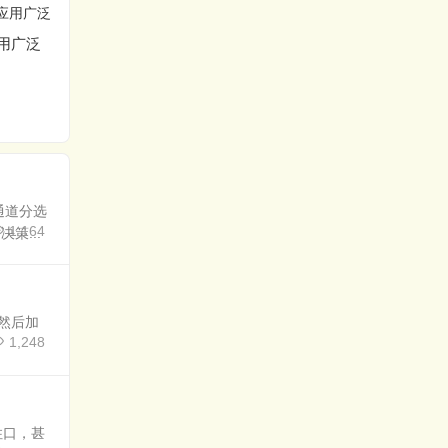
用广泛
美国进口希悦尔CRYOV
主补料双通道分选系
AC成功应用在椰壳颗粒
统：如何实现“缺一粒补
活性炭锁牙滤芯
一粒”的精准？
通道分选
1,164
策...
然后加
1,248
住口，甚