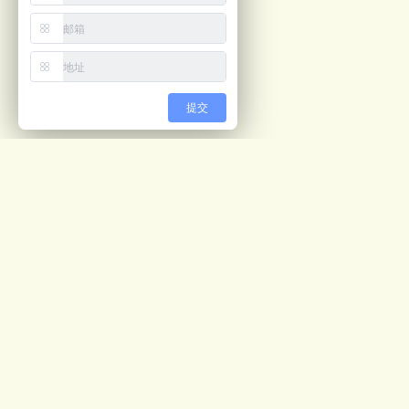
提交
最新文章
视觉计数解决方案
05/04
预开口包装机ppt
02/28