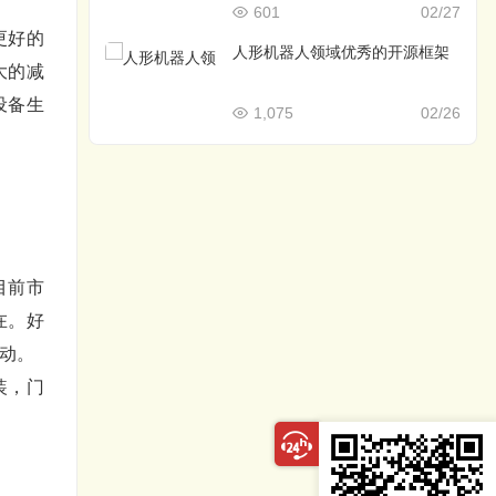
601
02/27
更好的
人形机器人领域优秀的开源框架
大的减
设备生
1,075
02/26
目前市
在。好
动。
装，门