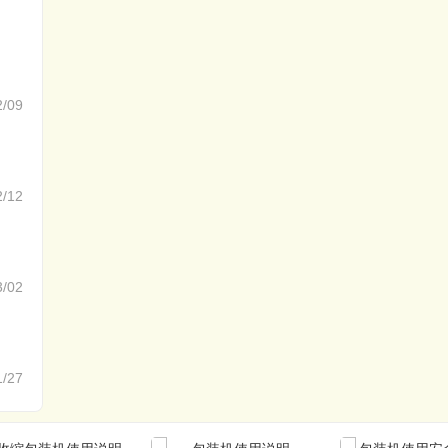
2/09
2/12
3/02
1/27