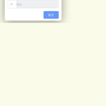
提交
最新文章
视觉计数解决方案
05/04
预开口包装机ppt
02/28
公司画册
02/27
人形机器人领域优秀的开源框架
02/26