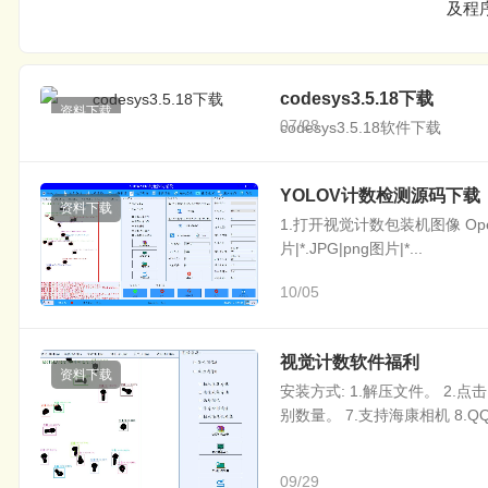
及程
codesys3.5.18下载
资料下载
07/28
codesys3.5.18软件下载
YOLOV计数检测源码下载
资料下载
1.打开视觉计数包装机图像 OpenFileDia
片|*.JPG|png图片|*...
10/05
视觉计数软件福利
资料下载
安装方式: 1.解压文件。 2.点击
别数量。 7.支持海康相机 8.QQ群
09/29