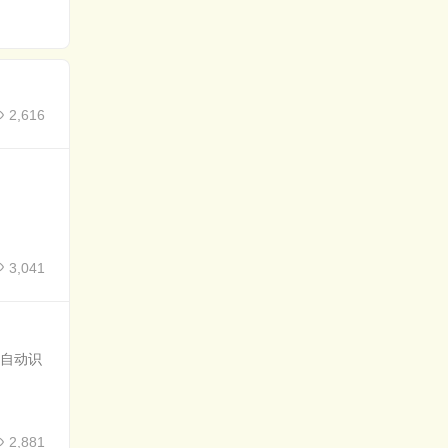
载
2,616
3,041
.自动识
2,881