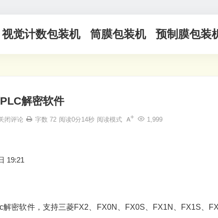
视觉计数包装机
筒膜包装机
预制膜包装
PLC解密软件
关闭评论
字数 72
阅读0分14秒
阅读模式
1,999
 19:21
解密软件，支持三菱FX2、FX0N、FX0S、FX1N、FX1S、F