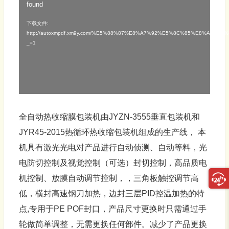
found
频
播
下载文件:
http://autoxmpdf.xm9y.com/%E5%88%87%E8%A7%92%E5%8C%85%E8%A3%8
放
_=1
器
全自动热收缩膜
包装机
由JYZN-3555垂直
包装机
和
JYR45-2015热循环热收缩
包装
机组成的生产线， 本
机具有激光光电对产品进行自动侦测、自动等料，光
电防切控制及视觉控制（可选）封切控制，高品质电
机控制、放膜自动调节控制，，三角板触控调节高
低，横封高速钢刀加热，边封三层PID控温加热的特
点,专用于PE POF封口，产品尺寸更换时只需通过手
轮做简单调整，无需更换任何部件。减少了产品更换