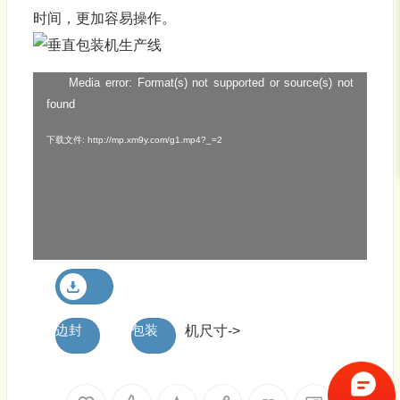
时间，更加容易操作。
Media error: Format(s) not supported or source(s) not
视
found
频
播
下载文件: http://mp.xm9y.com/g1.mp4?_=2
放
器
边封
包装
机尺寸->