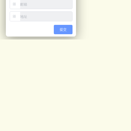
提交
最新文章
视觉计数解决方案
05/04
预开口包装机ppt
02/28
公司画册
02/27