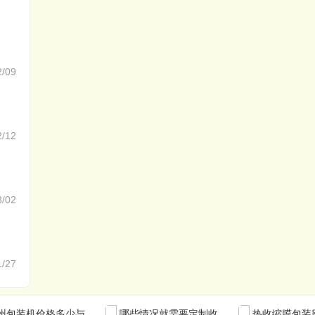
2/09
2/12
3/02
1/27