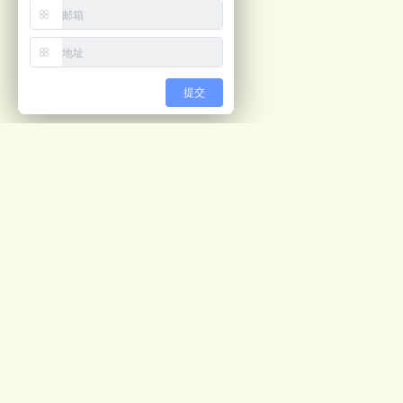
提交
最新文章
视觉计数解决方案
05/04
预开口包装机ppt
02/28
公司画册
02/27