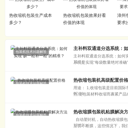
热收缩机包装效果好看
漳州包装机价格多少与
哪些
价值的体现
要求|全自动封口机厂家
缩包
主补料双通道分选系统：如
包装机技术问题解答
主补料双通道分选系统：如何实
11/24
系统是实现“每袋数量绝对准确
热收缩包装机高级配置价
包装机技术问题解答
用途： 1,收缩包装是目前国
07/31
热,使包装材料收缩而裹紧产品或
热收缩膜包装机粘膜解决
包装机技术问题解答
自动塑封机，自动热收缩膜包
12/02
至切不断膜，这些情况下，我们