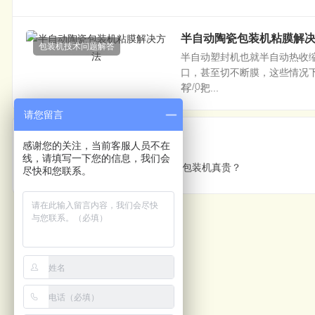
半自动陶瓷包装机粘膜解
包装机技术问题解答
半自动塑封机也就半自动热收
口，甚至切不断膜，这些情况
12/02
有，把...
请您留言
上一篇
感谢您的关注，当前客服人员不在
线，请填写一下您的信息，我们会
客户说氿亿热收缩包装机真贵？
尽快和您联系。