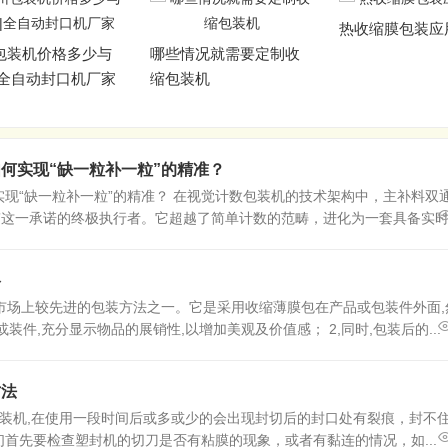
热收缩膜包装应用广泛
情况就需要定制收
装机
主补料双通道分
统：如何实现“
一粒”的精准？
何实现“缺一粒补一粒”的精准？
现“缺一粒补一粒”的精准？ 在视觉计数包装机的技术架构中，主补料双
”这一承诺的终极执行者。它超越了简单计数的范畴，进化为一套具备实时决
格
际市场上较先进的包装方法之一。它是采用收缩薄膜包在产品或包装件外面,
装件,充分显示物品的展销性,以增加美观及价值感； 2,同时,包装后的...
方法
装机,在使用一段时间后或多或少的会出现封切后的封口处有裂痕，封不
首先要检查塑封机的切刀是否有粘膜的现象，或者有黏连的情况，如...