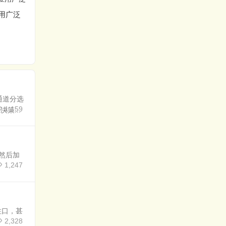
热收缩包装机高级配置
热收缩膜包装机粘膜解
选系
价格
决方法
缺一粒补
通道分选
1,159
策...
然后加
1,247
住口，甚
2,328