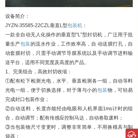
设备简介：
JYZN-35585-22CZL垂直L型
包装机
：
一款全自动无人化操作的垂直型“L”型封切机，广泛用于批
量生产
包装
的流水作业，工作效率高，自 动送膜打孔，自
动套膜封切，只需手动调节导膜系统以及手动调节进料输
送平台，适用不同宽度及高度的产品。
1、完美组合，高效封切收缩：
①配有松下检测光电，水平、垂直检测各一组，自动等料
光电一组，便于切换选择，对于薄与小的
包装
物，可轻易
完成封口包装作业；
②自动送料，长度亦能经由电眼和人机界面1ms计时的组
合，自动调节；配有传感应控制马达，自动卷取废料；
③当包装物尺寸变更时，调整非常简单，不用换模具与制
袋器；