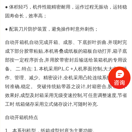
● 体积轻巧，机件性能精密耐用，运作过程无振动，运转稳
固寿命长，效率高；
● 配装刀片防护装置，避免操作时意外刺伤；
自动开箱机自动完成开箱、成形、下底折叶折曲.并现时完
成下部分胶带粘贴,本机将叠成纸板的箱板自动打开,箱子底
部按一定程序折合,并用胶带密封后输送给装箱机的专用设
备。 二.特点: 1. 本机采用P.L.C +人机界面控制,大大方便操
作、管理、减少。精密设计,全机采用凸轮连续系统,机器运
转准确,稳定。 突破传统贴带器之设计,封箱密合,胶带抚平
效果好,成型及封箱采用无级变速控制,可任意调整速度,节省
工时 纸箱储存采用立式储存设计,可随时补充.
自动开箱机特点
1、本系列机型，纸箱成型封底为主要功能。